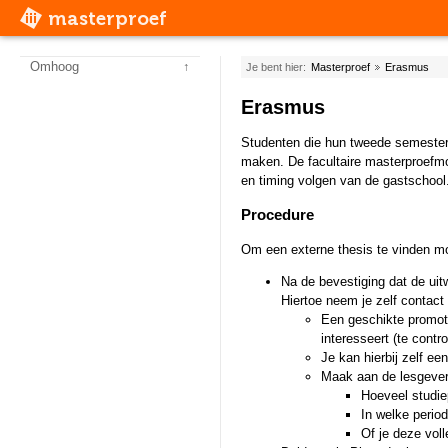
masterproef
Omhoog
↑
Je bent hier:
Masterproef
Erasmus
Erasmus
Studenten die hun tweede semester n
maken. De facultaire masterproefmod
en timing volgen van de gastschoo
Procedure
Om een externe thesis te vinden m
Na de bevestiging dat de uit
Hiertoe neem je zelf contact
Een geschikte promotor
interesseert (te contr
Je kan hierbij zelf ee
Maak aan de lesgever 
Hoeveel studie
In welke perio
Of je deze voll