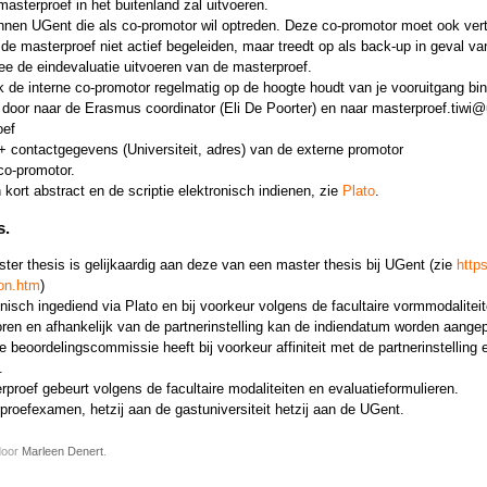
masterproef in het buitenland zal uitvoeren.
nen UGent die als co-promotor wil optreden. Deze co-promotor moet ook vertr
de masterproef niet actief begeleiden, maar treedt op als back-up in geval 
e de eindevaluatie uitvoeren van de masterproef.
ok de interne co-promotor regelmatig op de hoogte houdt van je vooruitgang bi
door naar de Erasmus coordinator (Eli De Poorter) en naar masterproef.tiwi
oef
 contactgegevens (Universiteit, adres) van de externe promotor
co-promotor.
 kort abstract en de scriptie elektronisch indienen, zie
Plato
.
s.
er thesis is gelijkaardig aan deze van een master thesis bij UGent (zie
http
ion.htm
)
nisch ingediend via Plato en bij voorkeur volgens de facultaire vormmodaliteit
ren en afhankelijk van de partnerinstelling kan de indiendatum worden aange
 beoordelingscommissie heeft bij voorkeur affiniteit met de partnerinstelling 
.
proef gebeurt volgens de facultaire modaliteiten en evaluatieformulieren.
rproefexamen, hetzij aan de gastuniversiteit hetzij aan de UGent.
door
Marleen Denert
.