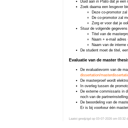
Duid aan in Plato dat je een 
Zoek daarna een lesgever bin
Deze co-promotor zal 
De co-promotor zal me
Zorg er voor dat je o
Stuur de volgende gegevens 
Titel van de masterpr
Naam + e-mail adres +
Naam van de interne 
De student moet de titel, een
Evaluatie van de master thesi
De evaluatievorm van de mast
dissertation/masterdissertat
De masterproef wordt elektro
In overleg tussen de promoto
De externe commissaris in de
noch van de partnerinstelling
De beoordeling van de master
Er is bij voorkeur één maste
Laatst gewijzigd op 03-07-2026 om 03:32 