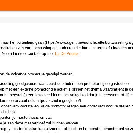
aar het buitenland gaan (https://www.ugent.be/ea/nl/faculteit/uitwisseling/a
aliteiten zijn van toepassing op studenten die hun masterproef uitvoeren aan
l. Neem hiervoor contact op met
Eli De Poorter
.
oet de volgende procedure gevolgd worden:
wisseling goedgekeurd was zoekt de student een promotor bij de gastschool.
 op met een externe promotor die actief is binnen het thema waaromtrent je de
 is meestal (i) een lesgever binnen het vakgebied dat je interesseert of (ii) 
oleren op bijvoorbeeld https://scholar.google.be/).
n onderwerp voorstellen, of de promotor vragen een onderwerp voor te stellen 
duidelijk:
punten je masterthesis omvat.
de je aan deze masterproef zal kunnen werken.
edig fysiek ter plaatse kan uitvoeren, of reeds in het eerste semester online za