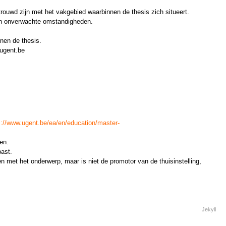
ouwd zijn met het vakgebied waarbinnen de thesis zich situeert.
van onverwachte omstandigheden.
nnen de thesis.
@ugent.be
s://www.ugent.be/ea/en/education/master-
en.
past.
en met het onderwerp, maar is niet de promotor van de thuisinstelling,
Jekyll